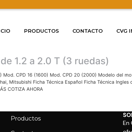
ICIO
PRODUCTOS
CONTACTO
CVG 
de 1.2 a 2.0 T (3 ruedas)
) Mod. CPD 16 (1600) Mod. CPD 20 (2000) Modelo del moto
chai, Mitsubishi Ficha Técnica Español Ficha Técnica Ingl
ÁS COTIZA AHORA
EXPLORA LAS SECCIONES
Inicio
SO
Productos
En 
ofr