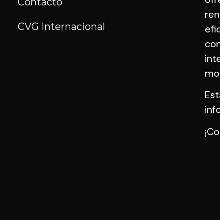
Contacto
ren
CVG Internacional
efi
com
int
mo
Est
inf
¡Co