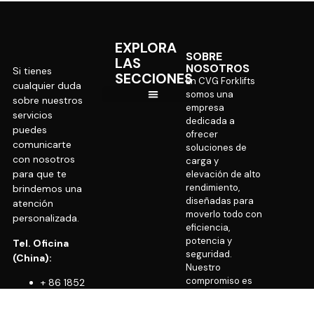
EXPLORA
SOBRE
LAS
NOSOTROS
Si tienes
SECCIONES
En CVG Forklifts
cualquier duda
somos una
sobre nuestros
empresa
servicios
CVG Internacional
dedicada a
puedes
ofrecer
comunicarte
soluciones de
con nosotros
carga y
para que te
elevación de alto
rendimiento,
brindemos una
diseñadas para
atención
moverlo todo con
personalizada.
eficiencia,
potencia y
Tel. Oficina
seguridad.
(China):
Nuestro
compromiso es
+ 86 1852
brindar equipos
9273 426
confiables que
Tel. Oficina