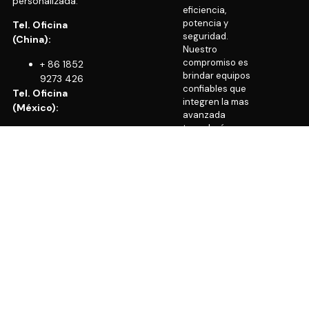
personalizada.
eficiencia,
potencia y
Tel. Oficina
seguridad.
(China):
Nuestro
compromiso es
+ 86 1852
brindar equipos
9273 426
confiables que
Tel. Oficina
integren la mas
(México):
avanzada
tecnología en
(55)
montacargas.
5204
0677
Estamos a tus
(55) 5919
órdenes si
6818
requieres más
información.
Cel/WhatsApp:
¡Contáctanos!
+52 55
2198 2163
E-mail:
info@cvgint.com