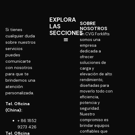
EXPLORA
SOBRE
LAS
NOSOTROS
Si tienes
SECCIONES
En CVG Forklifts
cualquier duda
somos una
sobre nuestros
empresa
servicios
CVG Internacional
dedicada a
puedes
ofrecer
comunicarte
soluciones de
con nosotros
carga y
para que te
elevación de alto
rendimiento,
brindemos una
diseñadas para
atención
moverlo todo con
personalizada.
eficiencia,
potencia y
Tel. Oficina
seguridad.
(China):
Nuestro
compromiso es
+ 86 1852
brindar equipos
9273 426
confiables que
Tel. Oficina