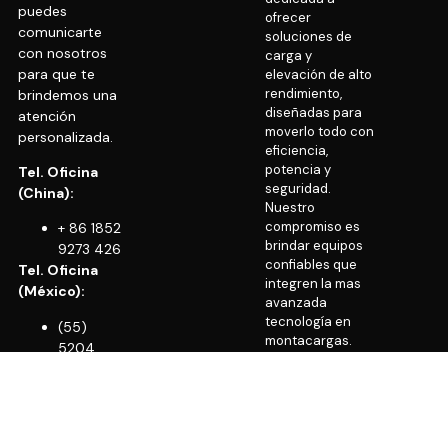
puedes
ofrecer
comunicarte
soluciones de
con nosotros
carga y
para que te
elevación de alto
rendimiento,
brindemos una
diseñadas para
atención
moverlo todo con
personalizada.
eficiencia,
potencia y
Tel. Oficina
seguridad.
(China):
Nuestro
compromiso es
+ 86 1852
brindar equipos
9273 426
confiables que
Tel. Oficina
integren la mas
(México):
avanzada
tecnología en
(55)
montacargas.
5204
0677
Estamos a tus
(55) 5919
órdenes si
6818
requieres más
información.
Cel/WhatsApp: