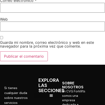
Correo electrónico
*
Web
Guarda mi nombre, correo electrónico y web en este
navegador para la próxima vez que comente.
EXPLORA
SOBRE
LAS
NOSOTROS
Si tienes
SECCIONES
En CVG Forklifts
cualquier duda
somos una
sobre nuestros
empresa
servicios
CVG Internacional
dedicada a